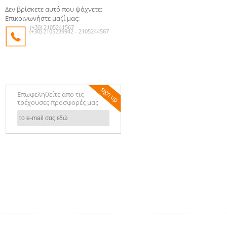
Δεν βρίσκετε αυτό που ψάχνετε;
Επικοινωνήστε μαζί μας:
(+30) 2105241567
(+30) 2105239942 - 2105244587
Επωφεληθείτε απο τις
τρέχουσες προσφορές μας