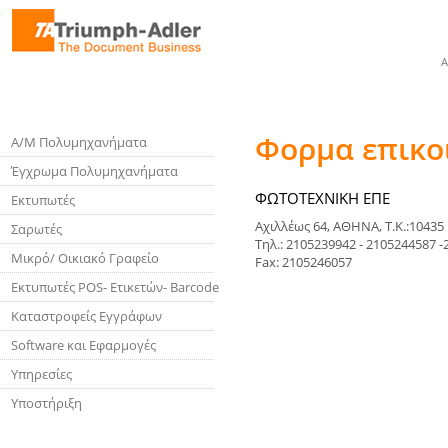
Α
Φορμα επικο
Α/Μ Πολυμηχανήματα
Έγχρωμα Πολυμηχανήματα
ΦΩΤΟΤΕΧΝΙΚΗ ΕΠΕ
Εκτυπωτές
Αχιλλέως 64, ΑΘΗΝΑ, Τ.Κ.:10435
Σαρωτές
Τηλ.: 2105239942 - 2105244587 
Μικρό/ Οικιακό Γραφείο
Fax: 2105246057
Εκτυπωτές POS- Ετικετών- Barcode
Καταστροφείς Εγγράφων
Software και Εφαρμογές
Υπηρεσίες
Υποστήριξη